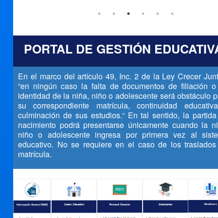
PORTAL DE GESTIÓN EDUCATIV
En el marco del artículo 49, Inc. 2 de la Ley Crecer Jun
“en ningún caso la falta de documentos de filiación o
identidad de la niña, niño o adolescente será obstáculo 
su correspondiente matrícula, continuidad educativ
culminación de sus estudios.“ En tal sentido, la partid
nacimiento podrá presentarse únicamente cuando la ni
niño o adolescente ingresa por primera vez al sist
educativo. No se requiere en el caso de los traslados
matrícula.