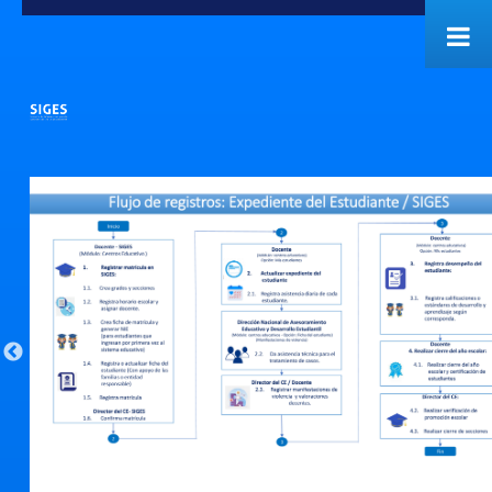
Saltar al contenido
.
Pr
evi
ou
s